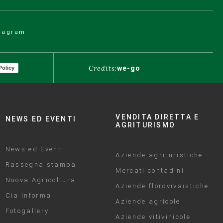
tagram
Credits:
we-go
Policy
VENDITA DIRETTA E
NEWS ED EVENTI
AGRITURISMO
News ed Eventi
Aziende agrituristiche
Rassegna stampa
Mercati contadini
Nuova Agricoltura
Aziende florovivaistiche
Cia Informa
Aziende agricole
Fotogallery
Aziende vitivinicole