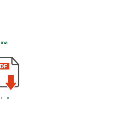
orma
IL PDF