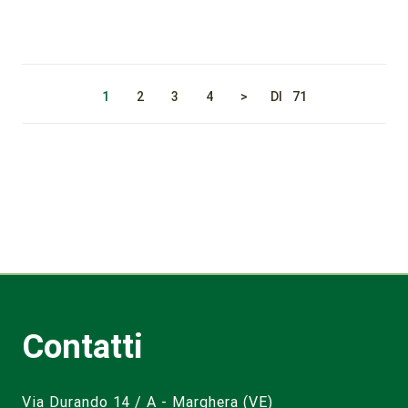
1
2
3
4
>
DI
71
Contatti
Via Durando 14 / A - Marghera (VE)