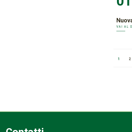
01
Nuova
VAI AL 
1
2
Contatti