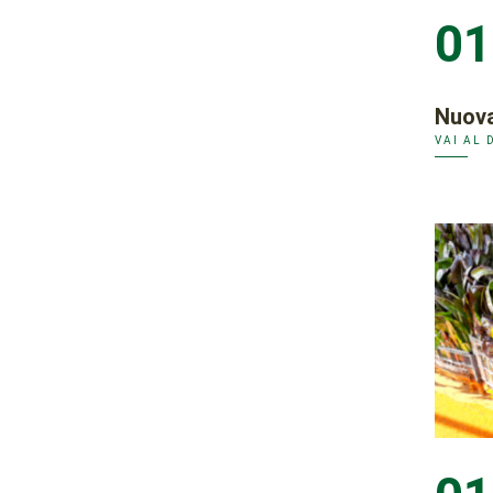
01
Nuova
VAI AL 