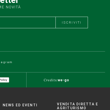
ME NOVITÀ
ISCRIVITI
tagram
Credits:
we-go
Policy
VENDITA DIRETTA E
NEWS ED EVENTI
AGRITURISMO