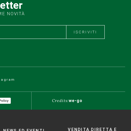
letter
ME NOVITÀ
ISCRIVITI
tagram
Credits:
we-go
Policy
VENDITA DIRETTA E
NEWS ED EVENTI