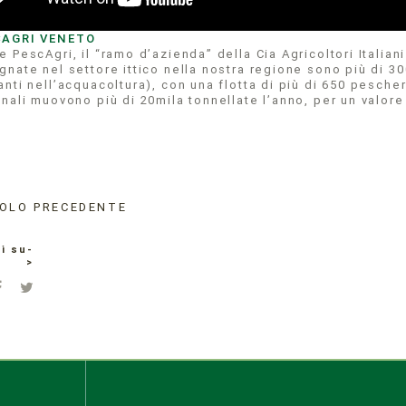
CAGRI VENETO
 PescAgri, il “ramo d’azienda” della Cia Agricoltori Italia
gnate nel settore ittico nella nostra regione sono più di 
nti nell’acquacoltura), con una flotta di più di 650 pescher
nali muovono più di 20mila tonnellate l’anno, per un valore 
OLO PRECEDENTE
i su-
>