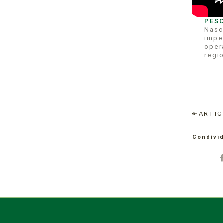
PES
Nasce
impe
opera
regio
↞ARTIC
Condivid