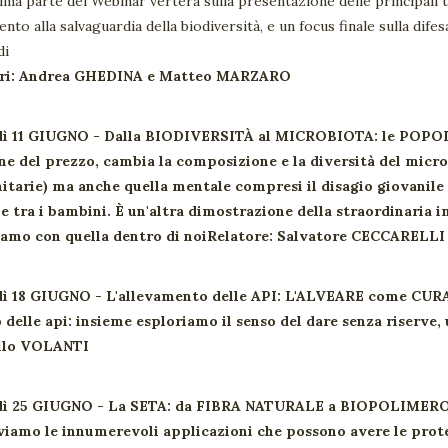
ima parte del Webinar verterà sulla presentazione delle principali t
ento alla salvaguardia della biodiversità, e un focus finale sulla difesa
di
ori: Andrea GHEDINA e Matteo MARZARO
dì 11 GIUGNO
-
Dalla BIODIVERSITÀ al MICROBIOTA: le POP
ne del prezzo, cambia la composizione e la diversità del microb
tarie) ma anche quella mentale compresi il disagio giovanile e 
 tra i bambini. È un'altra dimostrazione della straordinaria i
iamo con quella dentro di noiRelatore: Salvatore CECCARELLI
dì 18 GIUGNO
-
L'allevamento delle API: L'ALVEARE come CU
delle api: insieme esploriamo il senso del dare senza riserve
llo VOLANTI
dì 25 GIUGNO
-
La SETA: da FIBRA NATURALE a BIOPOLIMERO 
viamo le innumerevoli applicazioni che possono avere le prot