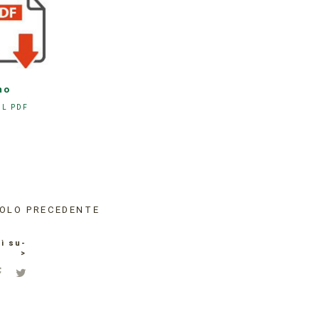
no
IL PDF
OLO PRECEDENTE
i su-
>