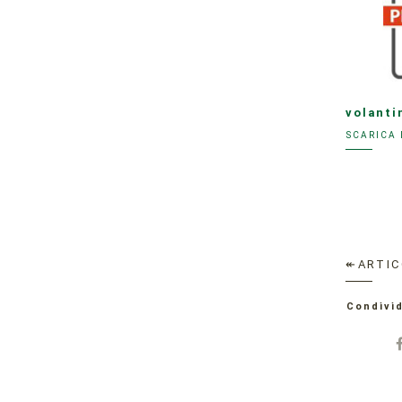
volanti
SCARICA 
↞ARTIC
Condivid