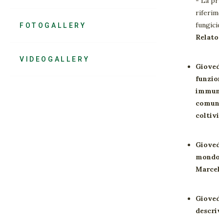
-
La pr
riferim
fungici
FOTOGALLERY
Relat
VIDEOGALLERY
Giove
funzio
immuni
comune
coltiv
Giove
mondo 
Marce
Giove
descri