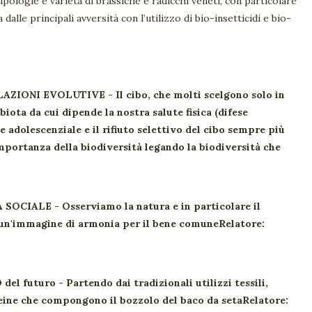
ipologie e varietà di brassiche e radicchi veneti, con particolare
 dalle principali avversità con l’utilizzo di bio-insetticidi e bio-
OLAZIONI EVOLUTIVE -
Il cibo, che molti scelgono solo in
iota da cui dipende la nostra salute fisica (difese
adolescenziale e il rifiuto selettivo del cibo sempre più
mportanza della biodiversità legando la biodiversità che
RA SOCIALE -
Osserviamo la natura e in particolare il
, un'immagine di armonia per il bene comuneRelatore:
del futuro -
Partendo dai tradizionali utilizzi tessili,
eine che compongono il bozzolo del baco da setaRelatore: