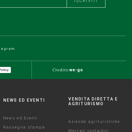
ISCRIVITI
tagram
Credits:
we-go
Policy
VENDITA DIRETTA E
NEWS ED EVENTI
AGRITURISMO
News ed Eventi
Aziende agrituristiche
Rassegna stampa
Mercati contadini