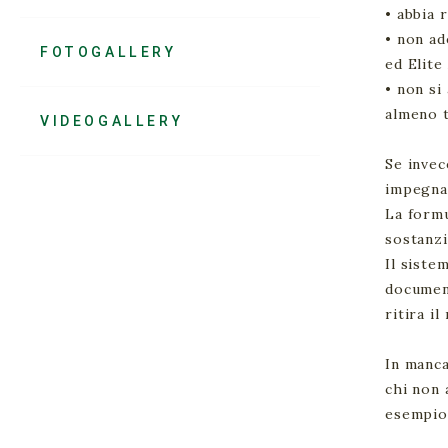
• abbia 
• non ad
FOTOGALLERY
ed Elite
• non si
almeno tr
VIDEOGALLERY
Se invec
impegna 
La formu
sostanzi
Il siste
document
ritira il
In manca
chi non 
esempio 