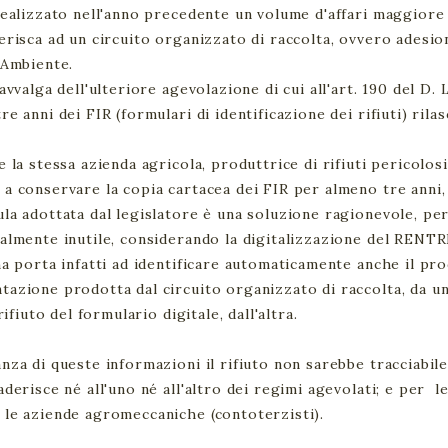
realizzato nell'anno precedente un volume d'affari maggiore
erisca ad un circuito organizzato di raccolta, ovvero adesio
 Ambiente.
 avvalga dell'ulteriore agevolazione di cui all'art. 190 del 
e anni dei FIR (formulari di identificazione dei rifiuti) rilasc
e la stessa azienda agricola, produttrice di rifiuti pericolos
a conservare la copia cartacea dei FIR per almeno tre anni, 
la adottata dal legislatore è una soluzione ragionevole, perc
almente inutile, considerando la digitalizzazione del RENTR
ma porta infatti ad identificare automaticamente anche il prod
azione prodotta dal circuito organizzato di raccolta, da un
 rifiuto del formulario digitale, dall'altra.
nza di queste informazioni il rifiuto non sarebbe tracciabile
aderisce né all'uno né all'altro dei regimi agevolati; e per 
le aziende agromeccaniche (contoterzisti).