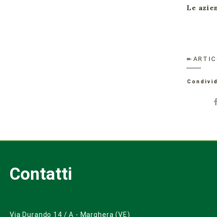
Le azie
↞ARTIC
Condivid
Contatti
Via Durando 14 / A - Marghera (VE)