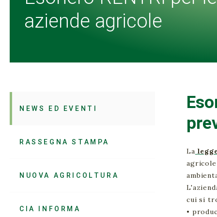
aziende agricole
Eso
NEWS ED EVENTI
pre
RASSEGNA STAMPA
La
legge
agricole
NUOVA AGRICOLTURA
ambienta
L'aziend
cui si t
CIA INFORMA
• produc