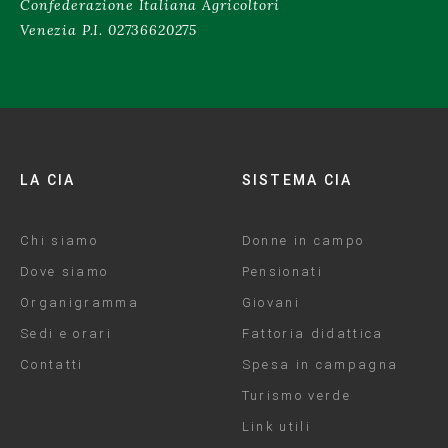
Confederazione Italiana Agricoltori
Venezia P.I. 02736620275
LA CIA
SISTEMA CIA
Chi siamo
Donne in campo
Dove siamo
Pensionati
Organigramma
Giovani
Sedi e orari
Fattoria didattica
Contatti
Spesa in campagna
Turismo verde
Link utili