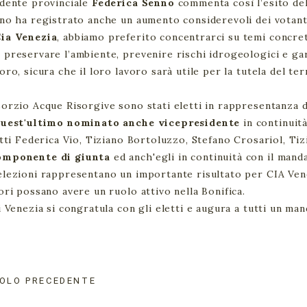
dente provinciale
Federica Senno
commenta così l’esito dell
no ha registrato anche un aumento considerevoli dei votant
ia Venezia
, abbiamo preferito concentrarci su temi concre
preservare l’ambiente, prevenire rischi idrogeologici e gara
oro, sicura che il loro lavoro sarà utile per la tutela del terr
orzio Acque Risorgive sono stati eletti in rappresentanza d
quest'ultimo nominato anche vicepresidente
in continuit
etti Federica Vio, Tiziano Bortoluzzo, Stefano Crosariol, Ti
omponente di giunta
ed anch'egli in continuità con il man
lezioni rappresentano un importante risultato per CIA Vene
ori possano avere un ruolo attivo nella Bonifica.
i Venezia si congratula con gli eletti e augura a tutti un man
OLO PRECEDENTE