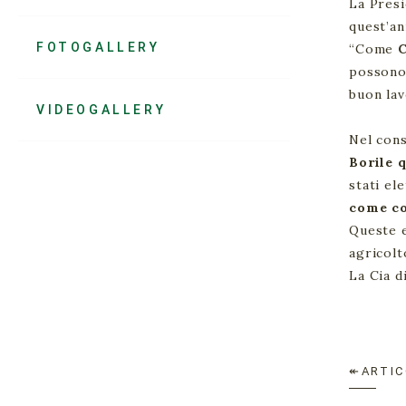
La Presi
quest’an
FOTOGALLERY
“Come
C
possono 
buon lav
VIDEOGALLERY
Nel cons
Borile 
stati el
come c
Queste e
agricolt
La Cia d
↞ARTIC