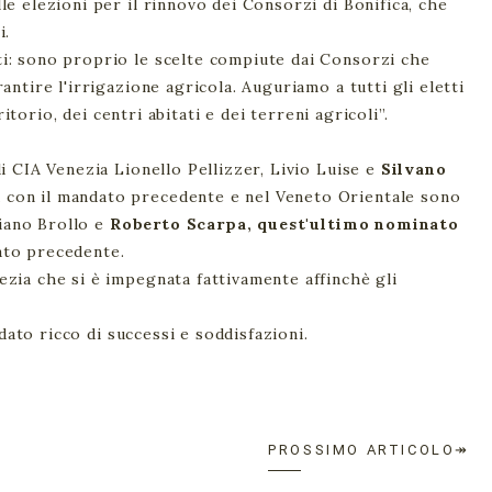
e elezioni per il rinnovo dei Consorzi di Bonifica, che
i.
ti: sono proprio le scelte compiute dai Consorzi che
ntire l'irrigazione agricola. Auguriamo a tutti gli eletti
itorio, dei centri abitati e dei terreni agricoli”.
i CIA Venezia Lionello Pellizzer, Livio Luise e
Silvano
à con il mandato precedente e nel Veneto Orientale sono
ziano Brollo e
Roberto Scarpa, quest'ultimo nominato
dato precedente.
zia che si è impegnata fattivamente affinchè gli
dato ricco di successi e soddisfazioni.
PROSSIMO ARTICOLO↠