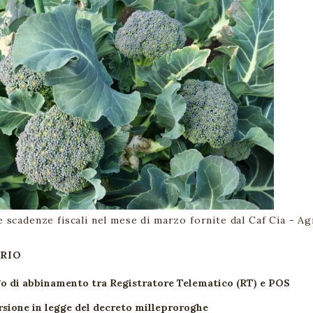
e scadenze fiscali nel mese di marzo fornite dal Caf Cia - Agr
RIO
o di abbinamento tra Registratore Telematico (RT) e POS
sione in legge del decreto milleproroghe