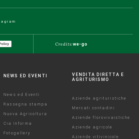
tagram
Credits:
we-go
Policy
VENDITA DIRETTA E
NEWS ED EVENTI
AGRITURISMO
News ed Eventi
Aziende agrituristiche
Rassegna stampa
Mercati contadini
Nuova Agricoltura
Aziende florovivaistiche
Cia Informa
Aziende agricole
Fotogallery
Aziende vitivinicole