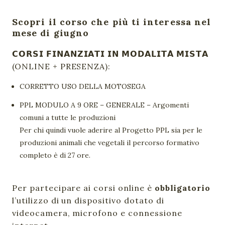
Scopri il corso che più ti interessa nel
mese di giugno
𝗖𝗢𝗥𝗦𝗜 𝗙𝗜𝗡𝗔𝗡𝗭𝗜𝗔𝗧𝗜 𝗜𝗡 𝗠𝗢𝗗𝗔𝗟𝗜𝗧𝗔̀ 𝗠𝗜𝗦𝗧𝗔
(ONLINE + PRESENZA):
CORRETTO USO DELLA MOTOSEGA
PPL MODULO A 9 ORE – GENERALE – Argomenti
comuni a tutte le produzioni
Per chi quindi vuole aderire al Progetto PPL sia per le
produzioni animali che vegetali il percorso formativo
completo è di 27 ore.
Per partecipare ai corsi online è
obbligatorio
l’utilizzo di un dispositivo dotato di
videocamera, microfono e connessione