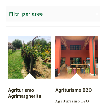
Filtri per aree
Area del Veneziano
Area del Sandonatese
Area del Portogruarese
Area della Riviera del Brenta
Area del Miranese
Agriturismo
Agriturismo B2O
Agrimargherita
Tutte le aree
Agriturismo B2O