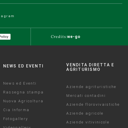
tagram
Credits:
we-go
Policy
VENDITA DIRETTA E
NEWS ED EVENTI
AGRITURISMO
News ed Eventi
Aziende agrituristiche
Rassegna stampa
Mercati contadini
Nuova Agricoltura
Aziende florovivaistiche
Cia Informa
Aziende agricole
Fotogallery
Aziende vitivinicole
Videogallery