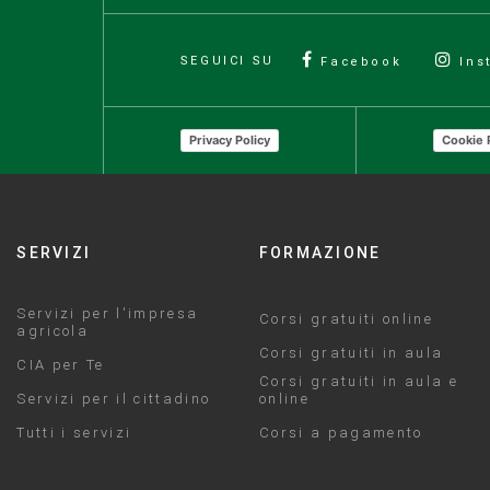
SEGUICI SU
Facebook
Ins
Privacy Policy
Cookie 
SERVIZI
FORMAZIONE
Servizi per l'impresa
Corsi gratuiti online
agricola
Corsi gratuiti in aula
CIA per Te
Corsi gratuiti in aula e
Servizi per il cittadino
online
Tutti i servizi
Corsi a pagamento